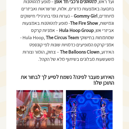
ועד ראש,
להטוטנים ורכבי חד אופן
– מופע להטוטנות
בתנועה באמצעות כדורים, אלות, שרשראות ואביזרים
מיוחדים,
Gommy Girl
– נערות גומי בתרגילי חישוקים
וגמישות,
The Fire Show
- מופע להטוטנות באמצעות
אביזרי אש,
Hula Hoop Group
– אמניות קרקס
שמתמחות בחישוקי Hula Hoop,
The Circus Team
-
אמני קרקס המופיעים כדמויות שונות לפי קונספט
האירוע,
The Balloons Clown
– צחוק, הומור וצורות
משעשעות מבלונים בשיתוף מלא של הקהל.
האירוע מעבר לפינה? נשמח לסייע לך לבחור את
התוכן שלו!
לפתיחת
לפתיחת
התמונה
התמונה
+
+
בגדול
בגדול
-
-