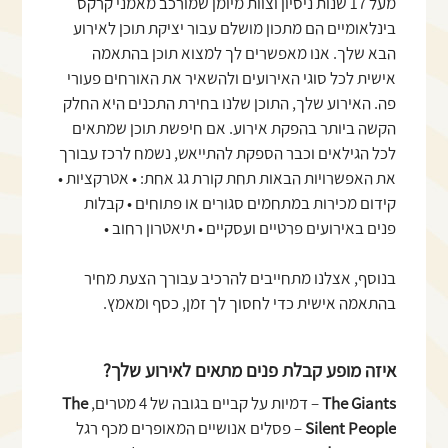
מעל 17 שנות ניסיון וצוות מיומן שמורכב מאמני קרקס
בינלאומיים הם מתכון מושלם עבור יציקת תוכן לאירוע
הבא שלך. אנו מאפשרים לך למצוא תוכן בהתאמה
אישית לכל סוגי האירועים ולהשאיר את האורחים פעורי
פה. האירוע שלך, התוכן שלנו בחירת התכנים היא החלק
הקשה ביותר בהפקת אירוע. אם חיפשת תוכן שמתאים
לכל הגילאים וכבר הספקת להתייאש, נשמח לרכז עבורך
את האפשרויות הבאות תחת קורת גג אחת: • אטרקציות •
קידום מכירות במתחמים סגורים או פתוחים • קבלות
פנים באירועים פרטיים ועסקיים • תיאטרון רחוב •
בנוסף, אצלנו מתחייבים להרכיב עבורך הצעת מחיר
בהתאמה אישית כדי לחסוך לך זמן, כסף ומאמץ.
איזה מופע קבלת פנים מתאים לאירוע שלך?
The Giants
– דמיות על קביים בגובה של 4 מטרים,
The
Silent People
– פסלים אנושיים המאופרים מכף רגל