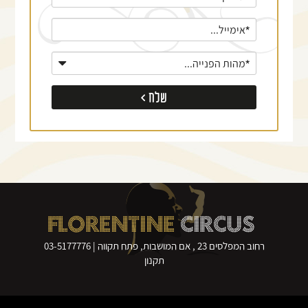
את
טופס
-
לאירועים:
FLORENTINE
CIRCUS
רחוב המפלסים 23 , אם המושבות, פתח תקווה |
03-5177776
תקנון