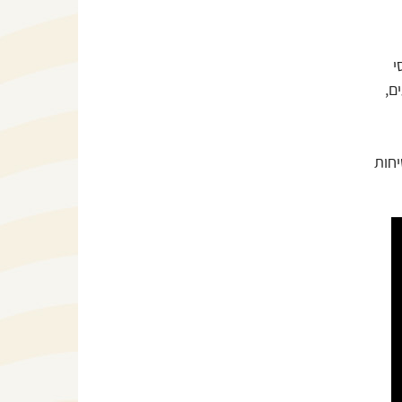
י
ם,
יחות