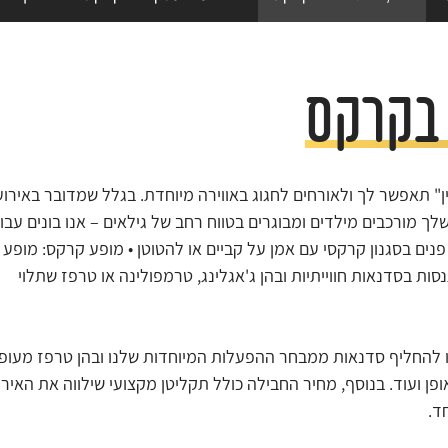
 בקרקס
" תאפשר לך ולאורחים לחגוג באווירה מיוחדת. בגלל שמדובר באירוע
 מורכבים מילדים ומבוגרים בטווח רחב של גילאים – אנו בונים עבו
ים בסגנון קרקסי עם אמן על קביים או להטוטן • מופע קרקס: מופע 
נסות בסדנאות חווייתיות ובהן ג'אגלינג, טרמפולינה או טרפז שתלוי
ו להחליף סדנאות ממבחר ההפעלות המיוחדות שלנו ובהן טרפז מעופ
פן ועוד. בנוסף, מחיר החבילה כולל תקליטן מקצועי שילווה את האירו
ד.