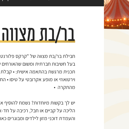
בר/בת מצווה
חבילת בר/בת מצווה של "קרקס פלורנטין
בעל חשיבות חברתית ומשום שהאורחים שלך
תכנית מרגשת בהתאמה אישית: • קבלת פנ
וירטואוזי או מופע אקרובטי על טיסו • הת
מהתקרה •
יש לך בקשות מיוחדות? נשמח להוסיף א
הליכה על קביים או חבל, רכיבה על חד-או
והעמדת דוכני מזון לילדים ומבוגרים כאח