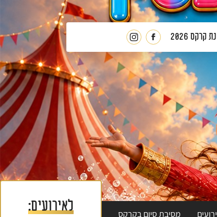
 קרקס 2026
לעמוד
פלורנטין
הפייסבוק
באינסטגרם
של
פלורנטין
לאירועים:
רועים
מסיבת סיום בקרקס