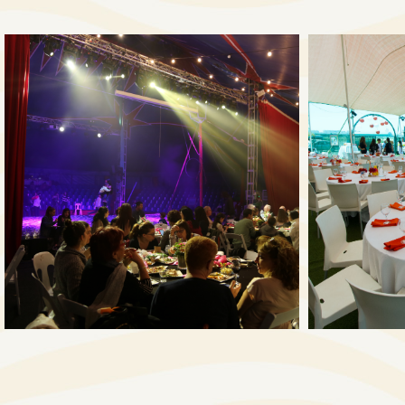
לפתיחת
התמונה
בגדול
-
+