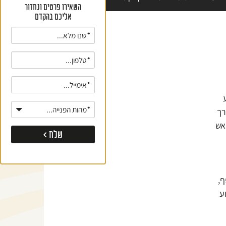
השאירו פרטים ונחזור
אליכם בהקדם
אנא
מלאו
את
טופס
-
לאירועים:
רך
אש
ף,
ע