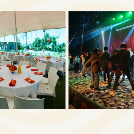
לפתיחת
התמונה
בגדול
-
+
+