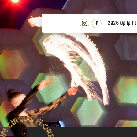
 קרקס 2026
לעמוד
פלורנטין
הפייסבוק
באינסטגרם
של
פלורנטין