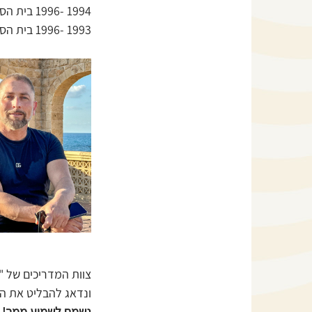
1994 -1996 בית הספר הבין לאומי לתיאטרון פיזי, ג'ק לקוק | פריז צרפת
1993 -1996 בית הספר הלאומי לקרקס אנני פרטליני | פריז צרפת
צוות המדריכים של "
ונדאג להבליט את הח
נשמח לשמוע ממך!