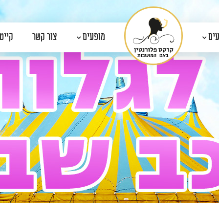
עים
מופעים
צור קשר
קייטנת