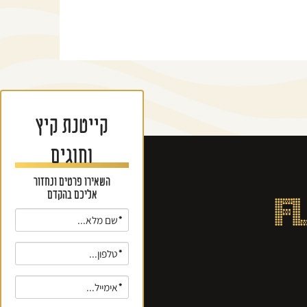
קייטנת קיץ
וחוגים
השאירו פרטים ונחזור
אליכם בהקדם
F
אנא
מלאו
את
טופס
-