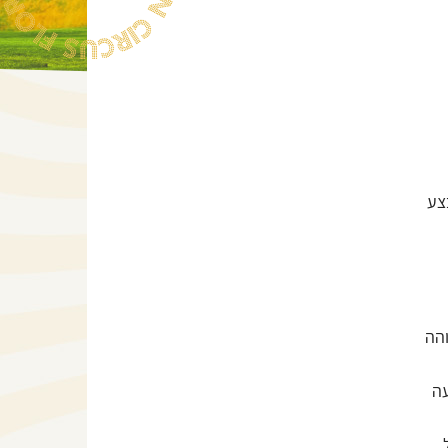
צע
הה
עה