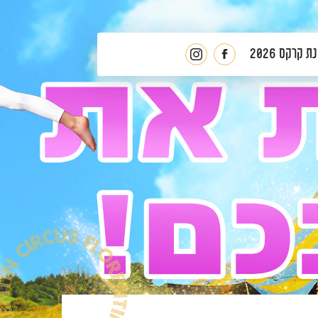
 קרקס 2026
לעמוד
פלורנטין
הפייסבוק
באינסטגרם
של
פלורנטין